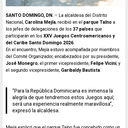
SANTO DOMINGO, DN.
– La alcaldesa del Distrito
Nacional,
Carolina Mejía
, recibió en el
parque Taíno
a
los jefes de delegaciones de los
37 países
que
participarán en los
XXV Juegos Centroamericanos y
del Caribe Santo Domingo 2026
.
En el encuentro, Mejía estuvo acompañada por miembros
del Comité Organizador, encabezados por su presidente,
José Monegro
; el primer vicepresidente,
Felipe Vicini
; y
el segundo vicepresidente,
Garibaldy Bautista
.
“Para la República Dominicana es inmensa la
alegría de que tendremos estos Juegos aquí;
será una experiencia realmente maravillosa”,
expresó la alcaldesa.
Mejía explicó que el parque Taíno fue concebido como un