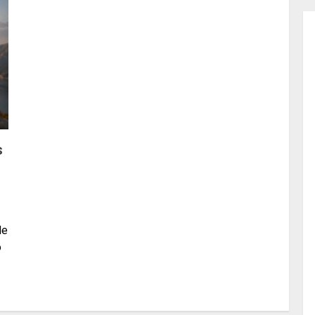
s
de
o