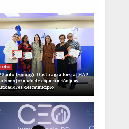
ipales
 Santo Domingo Oeste agradece al MAP
pulsará jornada de capacitación para
nicadores del municipio
nales
OVA se consolida y fortalece el
nicipalismo con la elección de 