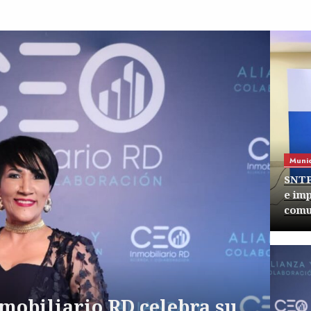
Munic
SNTP
e im
comu
Nacio
AD
mu
obiliario RD celebra su