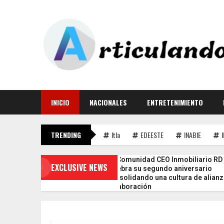
INICIO
NACIONALES
ENTRETENIMIENTO
TRENDING
Itla
EDEESTE
INABIE
La Comunidad CEO Inmobiliario RD
gradece al
EXCLUSIVE NEWS
celebra su segundo aniversario
apacitación
consolidando una cultura de alianza y
cipio
colaboración