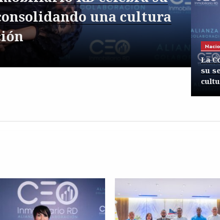
di
consolidando una cultura
adm
ción
Nacio
La C
su s
cultu