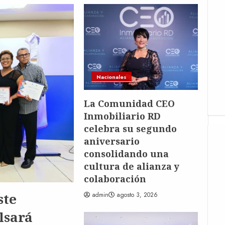
O
Nacionales
La Comunidad CEO
Inmobiliario RD
celebra su segundo
B
aniversario
consolidando una
M
cultura de alianza y
W
colaboración
T
ste
admin
agosto 3, 2026
Im
lsará
a