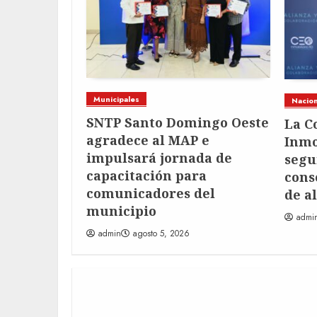
Municipales
Nacion
a 241,000
SNTP Santo Domingo Oeste
La C
 el primer
agradece al MAP e
Inmo
 en su
impulsará jornada de
segu
fraude
capacitación para
cons
comunicadores del
de a
municipio
admi
admin
agosto 5, 2026
EXPRESS GRID