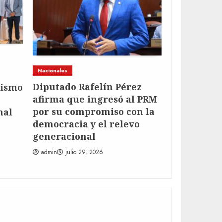
Nacionales
Nacionales
Edesur nor
Diputado Rafelín Pérez
lismo
clientes d
afirma que ingresó al PRM
semestre d
por su compromiso con la
nal
lucha cont
democracia y el relevo
eléctrico
generacional
admin
julio 
admin
julio 29, 2026
AF Themes